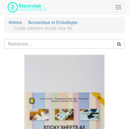
Bascu
la
navig
Articles
Bureautique et Emballages
Feuille adhésive double face A5