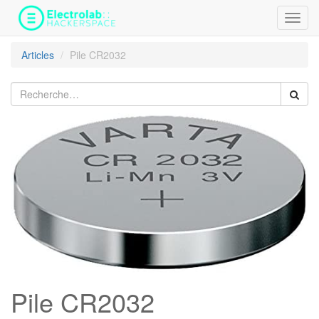
Bascu
la
navig
Articles
Pile CR2032
Pile CR2032