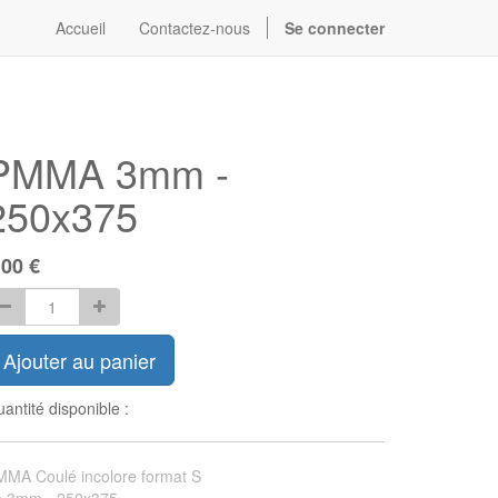
Accueil
Contactez-nous
Se connecter
PMMA 3mm -
250x375
.00
€
Ajouter au panier
antité disponible :
MA Coulé incolore format S