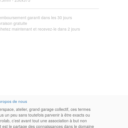
p.3mm - 250x375
mboursement garanti dans les 30 jours
vraison gratuite
hetez maintenant et recevez-le dans 2 jours
propos de nous
rspace, atelier, grand garage collectif, ces termes
us un peu sans toutefois parvenir à être exacts ou
trolab, c’est avant tout une association à but non
bjet est le partage des connaissances dans le domaine